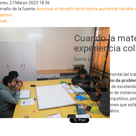
unes, 27 Marzo 2023 18:36
amaño de la fuente
disminuir el tamaño de la fuente
aumentar tamaño d
primir
mail
Cuando la mat
experiencia co
Escrito por
CCMM
Un principio fundamental del tr
trabajo y resolución de probl
de distintos niveles de escolari
importante disponer de instanci
un escenario no competitivo, per
a niñas, niños y jovenes que est
científico y matemático.