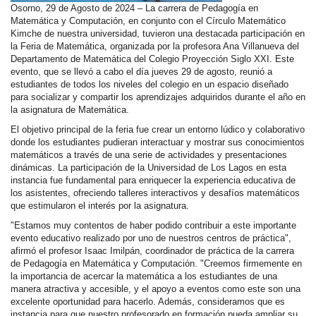
Osorno, 29 de Agosto de 2024 – La carrera de Pedagogía en
Matemática y Computación, en conjunto con el Círculo Matemático
Kimche de nuestra universidad, tuvieron una destacada participación en
la
Feria
de Matemática, organizada por la profesora Ana Villanueva del
Departamento de Matemática del Colegio Proyección Siglo XXI. Este
evento, que se llevó a cabo el día jueves 29 de agosto, reunió a
estudiantes de todos los niveles del colegio en un espacio diseñado
para socializar y compartir los aprendizajes adquiridos durante el año en
la asignatura de Matemática.
El objetivo principal de la
feria
fue crear un entorno lúdico y colaborativo
donde los estudiantes pudieran interactuar y mostrar sus conocimientos
matemáticos a través de una serie de actividades y presentaciones
dinámicas. La participación de la Universidad de Los Lagos en esta
instancia fue fundamental para enriquecer la experiencia educativa de
los asistentes, ofreciendo talleres interactivos y desafíos matemáticos
que estimularon el interés por la asignatura.
"Estamos muy contentos de haber podido contribuir a este importante
evento educativo realizado por uno de nuestros centros de práctica",
afirmó el profesor Isaac Imilpán, coordinador de práctica de la carrera
de Pedagogía en Matemática y Computación. "Creemos firmemente en
la importancia de acercar la matemática a los estudiantes de una
manera atractiva y accesible, y el apoyo a eventos como este son una
excelente oportunidad para hacerlo. Además, consideramos que es
instancia para que nuestro profesorado en formación pueda ampliar su